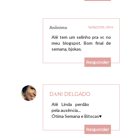
Anônimo
15/08/2009, 09:14
Alê tem um selinho pra vc no
meu blogspot. Bom final de
semana, bjokas.
Responder
DΑNI DELGADO
16/08/2009, 15:31
Alê Linda perdão
pela ausência...
Ótima Semana e Bitocas♥
Responder