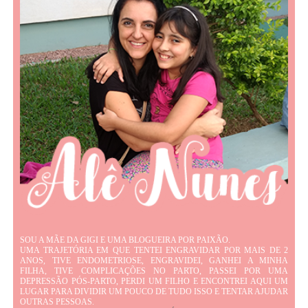
SOU A MÃE DA GIGI E UMA BLOGUEIRA POR PAIXÃO.
UMA TRAJETÓRIA EM QUE TENTEI ENGRAVIDAR POR MAIS DE 2
ANOS, TIVE ENDOMETRIOSE, ENGRAVIDEI, GANHEI A MINHA
FILHA, TIVE COMPLICAÇÕES NO PARTO, PASSEI POR UMA
DEPRESSÃO PÓS-PARTO, PERDI UM FILHO E ENCONTREI AQUI UM
LUGAR PARA DIVIDIR UM POUCO DE TUDO ISSO E TENTAR AJUDAR
OUTRAS PESSOAS.