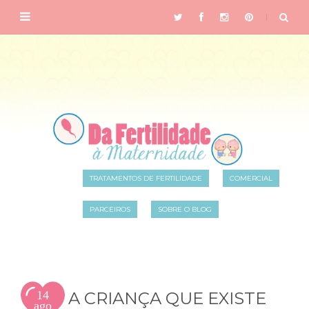
TRATAMENTOS DE FERTILIDADE
COMERCIAL
PARCEIROS
SOBRE O BLOG
14
A CRIANÇA QUE EXISTE
ago