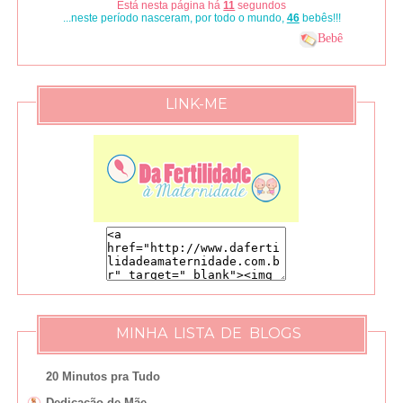
Está nesta página há
12
segundos
...neste período nasceram, por todo o mundo,
50
bebês!!!
Bebê
LINK-ME
MINHA LISTA DE BLOGS
20 Minutos pra Tudo
Dedicação de Mãe