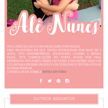
SOU A MÃE DA GIGI E UMA BLOGUEIRA POR PAIXÃO.
UMA TRAJETÓRIA EM QUE TENTEI ENGRAVIDAR POR MAIS DE 2
ANOS, TIVE ENDOMETRIOSE, ENGRAVIDEI, GANHEI A MINHA
FILHA, TIVE COMPLICAÇÕES NO PARTO, PASSEI POR UMA
DEPRESSÃO PÓS-PARTO, PERDI UM FILHO E ENCONTREI AQUI UM
LUGAR PARA DIVIDIR UM POUCO DE TUDO ISSO E TENTAR AJUDAR
OUTRAS PESSOAS.
CONHEÇA MAIS SOBRE A
MINHA HISTÓRIA
.
OUTROS ASSUNTOS