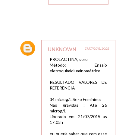
UNKNOWN
27/07/2015, 20:25
PROLACTINA, soro
Método: Ensaio
eletroquimioluminométrico
RESULTADO VALORES DE
REFERÊNCIA
34 microg/L Sexo Feminino:
Não grávidas : Até 26
microg/L
Liberado em: 21/07/2015 as
17:05h
eu queria saber que com esse