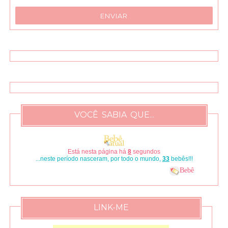
VOCÊ SABIA QUE...
Está nesta página há
9
segundos
...neste período nasceram, por todo o mundo,
37
bebês!!!
Bebê
LINK-ME