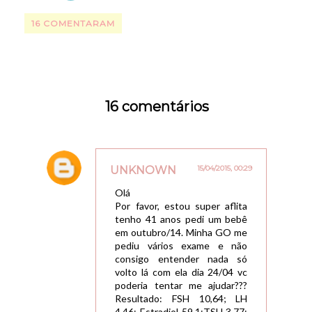
16 COMENTARAM
16 comentários
UNKNOWN
15/04/2015, 00:29
Olá
Por favor, estou super aflita
tenho 41 anos pedi um bebê
em outubro/14. Minha GO me
pediu vários exame e não
consigo entender nada só
volto lá com ela dia 24/04 vc
poderia tentar me ajudar???
Resultado: FSH 10,64; LH
4,46; Estradiol 59,1;TSH 3,77;