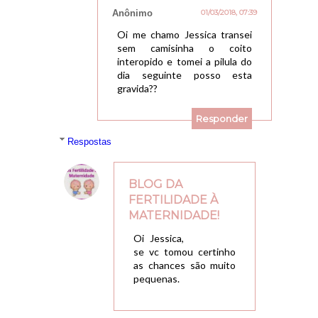
Anônimo
01/03/2018, 07:39
Oi me chamo Jessica transei
sem camisinha o coito
interopido e tomei a pilula do
dia seguinte posso esta
gravida??
Responder
Respostas
BLOG DA
FERTILIDADE À
MATERNIDADE!
05/03/2018, 22:05
Oi Jessica,
se vc tomou certinho
as chances são muito
pequenas.