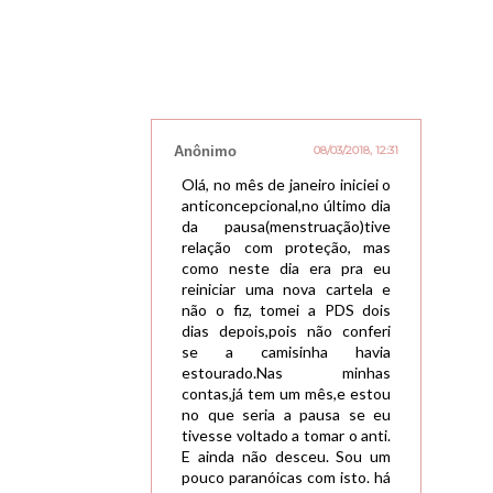
Anônimo
08/03/2018, 12:31
Olá, no mês de janeiro iniciei o
anticoncepcional,no último dia
da pausa(menstruação)tive
relação com proteção, mas
como neste dia era pra eu
reiniciar uma nova cartela e
não o fiz, tomei a PDS dois
dias depois,pois não conferi
se a camisinha havia
estourado.Nas minhas
contas,já tem um mês,e estou
no que seria a pausa se eu
tivesse voltado a tomar o anti.
E ainda não desceu. Sou um
pouco paranóicas com isto. há