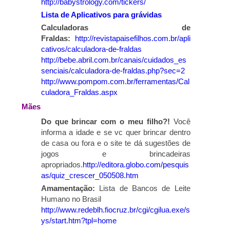
http://babystrology.com/tickers/
Lista de Aplicativos para grávidas
Calculadoras de
Fraldas:
http://revistapaisefilhos.com.br/apli
cativos/calculadora-de-fraldas
http://bebe.abril.com.br/canais/cuidados_es
senciais/calculadora-de-fraldas.php?sec=2
http://www.pompom.com.br/ferramentas/Cal
culadora_Fraldas.aspx
Mães
Do que brincar com o meu filho?!
Você
informa a idade e se vc quer brincar dentro
de casa ou fora e o site te dá sugestões de
jogos e brincadeiras
apropriados.
http://editora.globo.com/pesquis
as/quiz_crescer_050508.htm
Amamentação:
Lista de Bancos de Leite
Humano no Brasil
http://www.redeblh.fiocruz.br/cgi/cgilua.exe/s
ys/start.htm?tpl=home