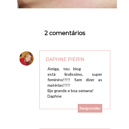
2 comentários
DAPHNE PIERIN
29/09/2009, 05:31
Amiga, teu blog
està lindìssimo, super
feminino!!!!! Sem dizer as
matérias!!!!!
Bjo grande e boa semana!
Daphne
Responder