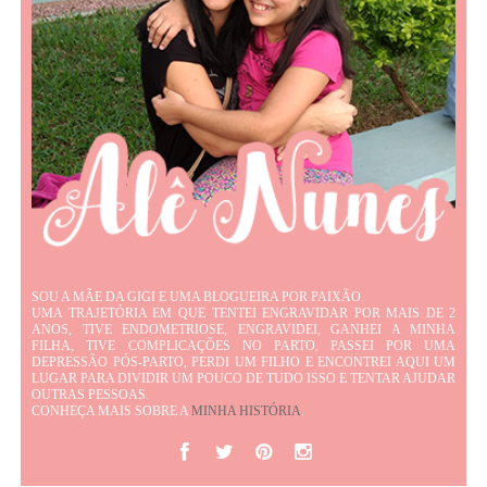
SOU A MÃE DA GIGI E UMA BLOGUEIRA POR PAIXÃO.
UMA TRAJETÓRIA EM QUE TENTEI ENGRAVIDAR POR MAIS DE 2
ANOS, TIVE ENDOMETRIOSE, ENGRAVIDEI, GANHEI A MINHA
FILHA, TIVE COMPLICAÇÕES NO PARTO, PASSEI POR UMA
DEPRESSÃO PÓS-PARTO, PERDI UM FILHO E ENCONTREI AQUI UM
LUGAR PARA DIVIDIR UM POUCO DE TUDO ISSO E TENTAR AJUDAR
OUTRAS PESSOAS.
CONHEÇA MAIS SOBRE A
MINHA HISTÓRIA
.