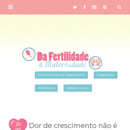
TRATAMENTOS DE FERTILIDADE
COMERCIAL
PARCEIROS
SOBRE O BLOG
28
Dor de crescimento não é
set