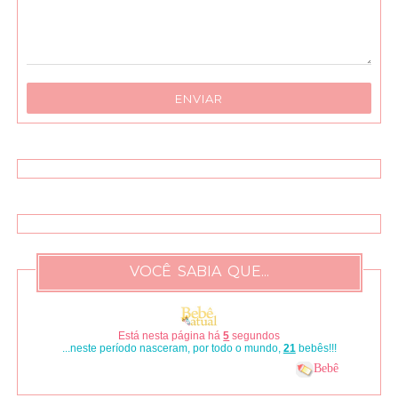
VOCÊ SABIA QUE...
Está nesta página há
6
segundos
...neste período nasceram, por todo o mundo,
25
bebês!!!
Bebê