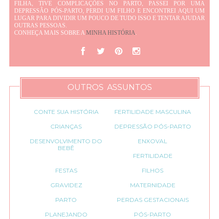
FILHA, TIVE COMPLICAÇÕES NO PARTO, PASSEI POR UMA
DEPRESSÃO PÓS-PARTO, PERDI UM FILHO E ENCONTREI AQUI UM
LUGAR PARA DIVIDIR UM POUCO DE TUDO ISSO E TENTAR AJUDAR
OUTRAS PESSOAS.
CONHEÇA MAIS SOBRE A
MINHA HISTÓRIA
.
OUTROS ASSUNTOS
CONTE SUA HISTÓRIA
FERTILIDADE MASCULINA
CRIANÇAS
DEPRESSÃO PÓS-PARTO
DESENVOLVIMENTO DO
ENXOVAL
BEBÊ
FERTILIDADE
FESTAS
FILHOS
GRAVIDEZ
MATERNIDADE
PARTO
PERDAS GESTACIONAIS
PLANEJANDO
PÓS-PARTO