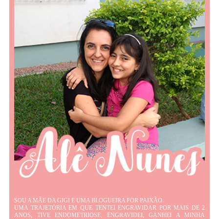
SOU A MÃE DA GIGI E UMA BLOGUEIRA POR PAIXÃO.
UMA TRAJETÓRIA EM QUE TENTEI ENGRAVIDAR POR MAIS DE 2
ANOS, TIVE ENDOMETRIOSE, ENGRAVIDEI, GANHEI A MINHA