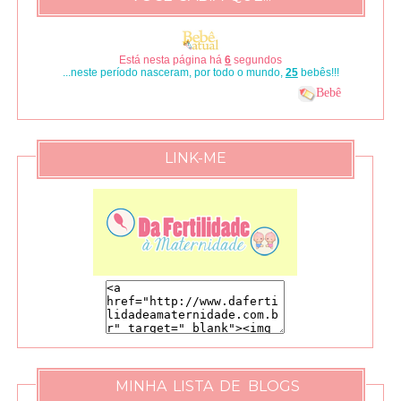
Está nesta página há
7
segundos
...neste período nasceram, por todo o mundo,
29
bebês!!!
Bebê
LINK-ME
MINHA LISTA DE BLOGS