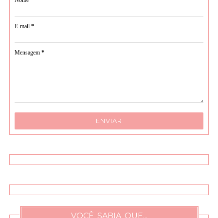
E-mail
*
Mensagem
*
VOCÊ SABIA QUE...