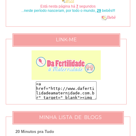
Está nesta página há
8
segundos
...neste período nasceram, por todo o mundo,
33
bebês!!!
Bebê
LINK-ME
MINHA LISTA DE BLOGS
20 Minutos pra Tudo