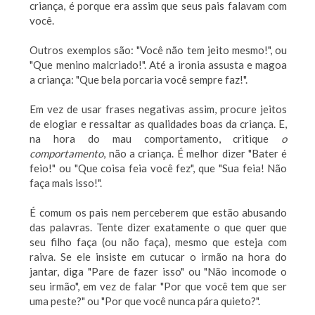
criança, é porque era assim que seus pais falavam com
você.
Outros exemplos são: "Você não tem jeito mesmo!", ou
"Que menino malcriado!". Até a ironia assusta e magoa
a criança: "Que bela porcaria você sempre faz!".
Em vez de usar frases negativas assim, procure jeitos
de elogiar e ressaltar as qualidades boas da criança. E,
na hora do mau comportamento, critique
o
comportamento
, não a criança. É melhor dizer "Bater é
feio!" ou "Que coisa feia você fez", que "Sua feia! Não
faça mais isso!".
É comum os pais nem perceberem que estão abusando
das palavras. Tente dizer exatamente o que quer que
seu filho faça (ou não faça), mesmo que esteja com
raiva. Se ele insiste em cutucar o irmão na hora do
jantar, diga "Pare de fazer isso" ou "Não incomode o
seu irmão", em vez de falar "Por que você tem que ser
uma peste?" ou "Por que você nunca pára quieto?".