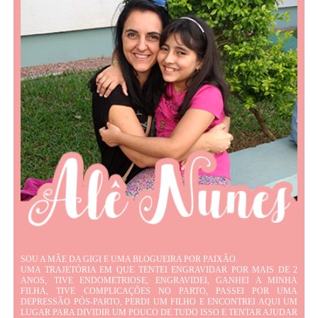
SOU A MÃE DA GIGI E UMA BLOGUEIRA POR PAIXÃO.
UMA TRAJETÓRIA EM QUE TENTEI ENGRAVIDAR POR MAIS DE 2
ANOS, TIVE ENDOMETRIOSE, ENGRAVIDEI, GANHEI A MINHA
FILHA, TIVE COMPLICAÇÕES NO PARTO, PASSEI POR UMA
DEPRESSÃO PÓS-PARTO, PERDI UM FILHO E ENCONTREI AQUI UM
LUGAR PARA DIVIDIR UM POUCO DE TUDO ISSO E TENTAR AJUDAR