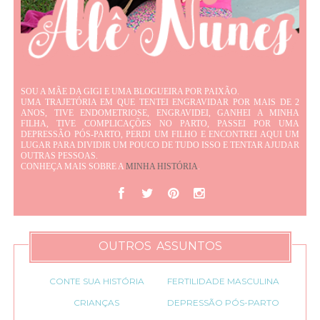
SOU A MÃE DA GIGI E UMA BLOGUEIRA POR PAIXÃO.
UMA TRAJETÓRIA EM QUE TENTEI ENGRAVIDAR POR MAIS DE 2
ANOS, TIVE ENDOMETRIOSE, ENGRAVIDEI, GANHEI A MINHA
FILHA, TIVE COMPLICAÇÕES NO PARTO, PASSEI POR UMA
DEPRESSÃO PÓS-PARTO, PERDI UM FILHO E ENCONTREI AQUI UM
LUGAR PARA DIVIDIR UM POUCO DE TUDO ISSO E TENTAR AJUDAR
OUTRAS PESSOAS.
CONHEÇA MAIS SOBRE A
MINHA HISTÓRIA
.
OUTROS ASSUNTOS
CONTE SUA HISTÓRIA
FERTILIDADE MASCULINA
CRIANÇAS
DEPRESSÃO PÓS-PARTO