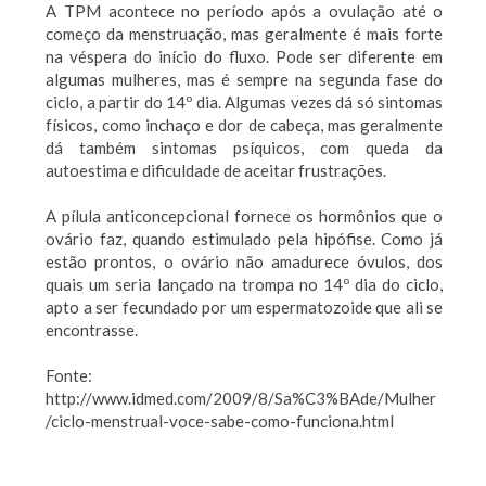
A TPM acontece no período após a ovulação até o
começo da menstruação, mas geralmente é mais forte
na véspera do início do fluxo. Pode ser diferente em
algumas mulheres, mas é sempre na segunda fase do
ciclo, a partir do 14º dia. Algumas vezes dá só sintomas
físicos, como inchaço e dor de cabeça, mas geralmente
dá também sintomas psíquicos, com queda da
autoestima e dificuldade de aceitar frustrações.
A pílula anticoncepcional fornece os hormônios que o
ovário faz, quando estimulado pela hipófise. Como já
estão prontos, o ovário não amadurece óvulos, dos
quais um seria lançado na trompa no 14º dia do ciclo,
apto a ser fecundado por um espermatozoide que ali se
encontrasse.
Fonte:
http://www.idmed.com/2009/8/Sa%C3%BAde/Mulher
/ciclo-menstrual-voce-sabe-como-funciona.html