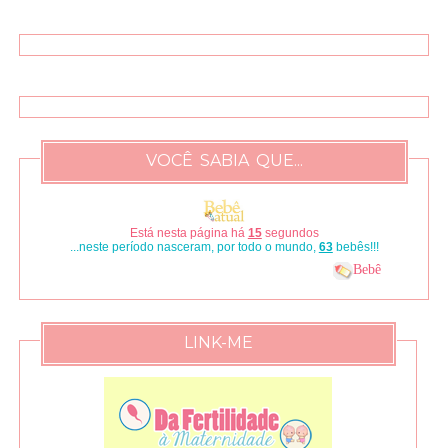
VOCÊ SABIA QUE...
Está nesta página há
16
segundos
...neste período nasceram, por todo o mundo,
67
bebês!!!
Bebê
LINK-ME