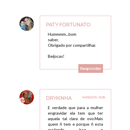
PATY FORTUNATO
28/01/2010, 03:54
Hummmm...bom
saber,
Obrigado por compartilhar.
Beijocas!
Responder
DRYKINHA
04/05/2010, 16:38
E verdade que para a mulher
engravidar ela tem que ter
aquela tal clara de ovo.Mais
quem ñ tem e porque ñ esta
ovulando isso e