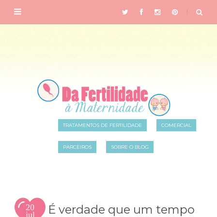
TRATAMENTOS DE FERTILIDADE
COMERCIAL
PARCEIROS
SOBRE O BLOG
20
É verdade que um tempo
jul