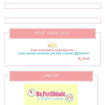
VOCÊ SABIA QUE...
Está nesta página há
7
segundos
...neste período nasceram, por todo o mundo,
29
bebês!!!
Bebê
LINK-ME