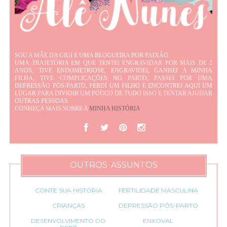
SOU A MÃE DA GIGI E UMA BLOGUEIRA POR PAIXÃO.
UMA TRAJETÓRIA EM QUE TENTEI ENGRAVIDAR POR MAIS DE 2
ANOS, TIVE ENDOMETRIOSE, ENGRAVIDEI, GANHEI A MINHA
FILHA, TIVE COMPLICAÇÕES NO PARTO, PASSEI POR UMA
DEPRESSÃO PÓS-PARTO, PERDI UM FILHO E ENCONTREI AQUI UM
LUGAR PARA DIVIDIR UM POUCO DE TUDO ISSO E TENTAR AJUDAR
OUTRAS PESSOAS.
CONHEÇA MAIS SOBRE A
MINHA HISTÓRIA
.
OUTROS ASSUNTOS
CONTE SUA HISTÓRIA
FERTILIDADE MASCULINA
CRIANÇAS
DEPRESSÃO PÓS-PARTO
DESENVOLVIMENTO DO
ENXOVAL