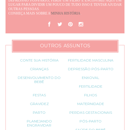
DEPRESSÃO PÓS-PARTO, PERDI UM FILHO E ENCONTREI AQUI UM
LUGAR PARA DIVIDIR UM POUCO DE TUDO ISSO E TENTAR AJUDAR
OUTRAS PESSOAS.
CONHEÇA MAIS SOBRE A
MINHA HISTÓRIA
.
OUTROS ASSUNTOS
CONTE SUA HISTÓRIA
FERTILIDADE MASCULINA
CRIANÇAS
DEPRESSÃO PÓS-PARTO
DESENVOLVIMENTO DO
ENXOVAL
BEBÊ
FERTILIDADE
FESTAS
FILHOS
GRAVIDEZ
MATERNIDADE
PARTO
PERDAS GESTACIONAIS
PLANEJANDO
PÓS-PARTO
ENGRAVIDAR
SAÚDE DO BEBÊ