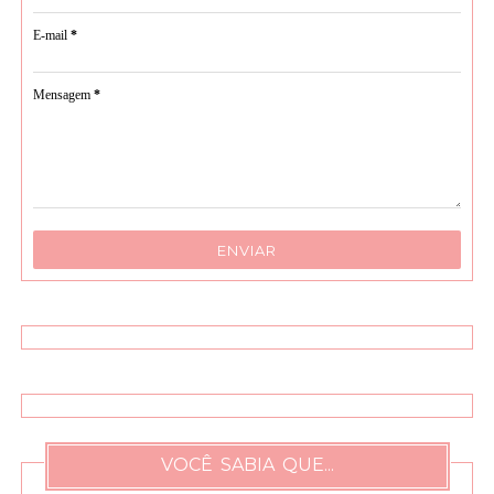
E-mail
*
Mensagem
*
VOCÊ SABIA QUE...