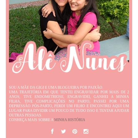
SOU A MÃE DA GIGI E UMA BLOGUEIRA POR PAIXÃO.
UMA TRAJETÓRIA EM QUE TENTEI ENGRAVIDAR POR MAIS DE 2
ANOS, TIVE ENDOMETRIOSE, ENGRAVIDEI, GANHEI A MINHA
FILHA, TIVE COMPLICAÇÕES NO PARTO, PASSEI POR UMA
DEPRESSÃO PÓS-PARTO, PERDI UM FILHO E ENCONTREI AQUI UM
LUGAR PARA DIVIDIR UM POUCO DE TUDO ISSO E TENTAR AJUDAR
OUTRAS PESSOAS.
CONHEÇA MAIS SOBRE A
MINHA HISTÓRIA
.