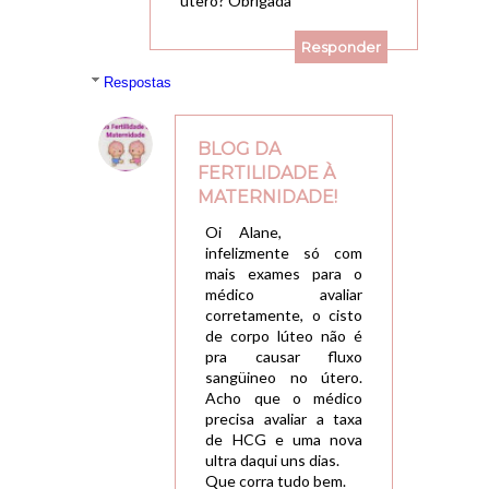
útero? Obrigada
Responder
Respostas
BLOG DA
FERTILIDADE À
MATERNIDADE!
04/04/2018, 22:17
Oi Alane,
infelizmente só com
mais exames para o
médico avaliar
corretamente, o cisto
de corpo lúteo não é
pra causar fluxo
sangüineo no útero.
Acho que o médico
precisa avaliar a taxa
de HCG e uma nova
ultra daqui uns dias.
Que corra tudo bem.