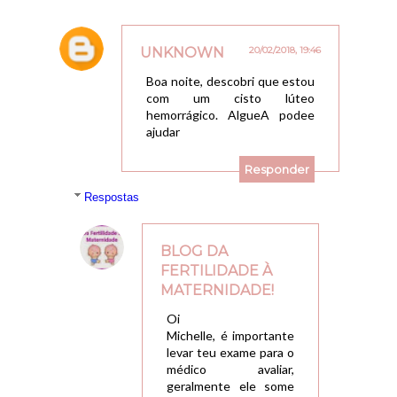
UNKNOWN
20/02/2018, 19:46
Boa noite, descobri que estou
com um cisto lúteo
hemorrágico. AlgueA podee
ajudar
Responder
Respostas
BLOG DA
FERTILIDADE À
MATERNIDADE!
26/02/2018, 20:05
Oi
Michelle, é importante
levar teu exame para o
médico avaliar,
geralmente ele some