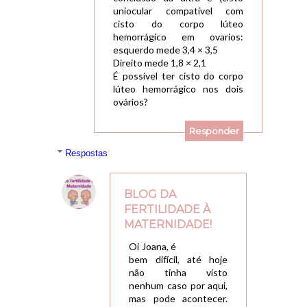
uniocular compatível com
cisto do corpo lúteo
hemorrágico em ovarios:
esquerdo mede 3,4 × 3,5
Direito mede 1,8 × 2,1
É possível ter cisto do corpo
lúteo hemorrágico nos dois
ovários?
Responder
Respostas
BLOG DA
FERTILIDADE À
MATERNIDADE!
02/05/2018, 22:29
Oi Joana, é
bem difícil, até hoje
não tinha visto
nenhum caso por aqui,
mas pode acontecer.