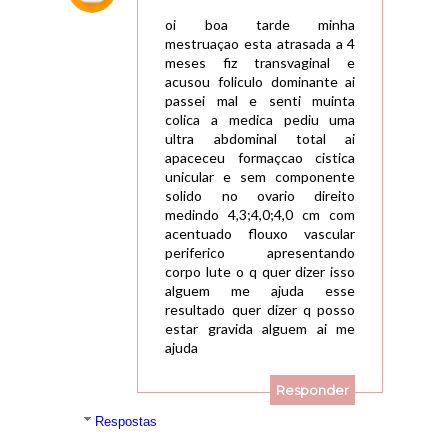
oi boa tarde minha
mestruaçao esta atrasada a 4
meses fiz transvaginal e
acusou foliculo dominante ai
passei mal e senti muinta
colica a medica pediu uma
ultra abdominal total ai
apaceceu formaçcao cistica
unicular e sem componente
solido no ovario direito
medindo 4,3;4,0;4,0 cm com
acentuado flouxo vascular
periferico apresentando
corpo lute o q quer dizer isso
alguem me ajuda esse
resultado quer dizer q posso
estar gravida alguem ai me
ajuda
Responder
Respostas