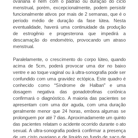
ovariana e nem com o padrão ou duração do ciclo
menstrual, porém, excepcionalmente, podem persistir
funcionalmente ativos por mais de 2 semanas, que é o
período médio de duração da fase lútea. Nesta
eventualidade, haverá uma continuidade da produção
de estrogênio e progesterona que impedirá a
descamação do endométrio, provocando um atraso
menstrual.
Paralelamente, o crescimento do corpo lúteo
, quando
acima de 5cm,
poderá provocar uma dor no baixo
ventre e ao toque vaginal ou à ultra-sonografia pode ser
confundido com uma gravidez ectópica. Este quadro é
conhecido como “Síndrome de Halban” e uma
dosagem negativa das gonadotrofinas coriônica
confirmará o diagnóstico.
A maioria das pacientes se
apresentam com uma dor aguda, com uma duração
geralmente menor que 24 horas, embora algumas se
prolonguem por até 7 dias.
Aproximadamente um quinto
das pacientes relatam o acidente ocorrido durante o ato
sexual. A ultra-sonografia poderá confirmar a presença
de um cisto ovariano e de líquido no fundo de saco de