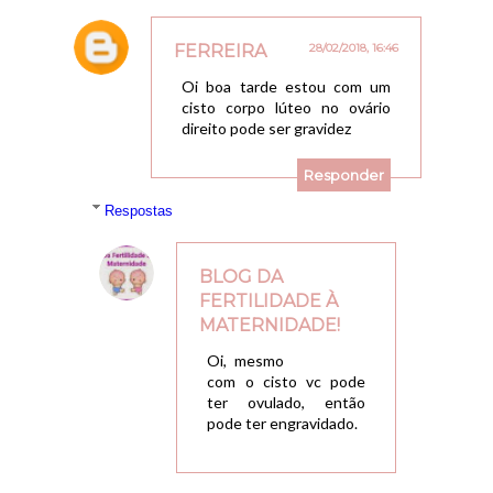
FERREIRA
28/02/2018, 16:46
Oi boa tarde estou com um
cisto corpo lúteo no ovário
direito pode ser gravidez
Responder
Respostas
BLOG DA
FERTILIDADE À
MATERNIDADE!
05/03/2018, 22:08
Oi, mesmo
com o cisto vc pode
ter ovulado, então
pode ter engravidado.