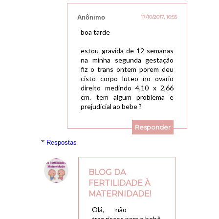
Anônimo
17/10/2017, 16:55
boa tarde
estou gravida de 12 semanas
na minha segunda gestação
fiz o trans ontem porem deu
cisto corpo luteo no ovario
direito medindo 4,10 x 2,66
cm. tem algum problema e
prejudicial ao bebe ?
Responder
Respostas
BLOG DA
FERTILIDADE À
MATERNIDADE!
20/10/2017, 09:24
Olá, não
traz riscos para o bebê,