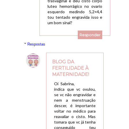
trasvaginal e deu cisto corpo
luteo hemorrágico no ovario
esquerdo medindo 5,2×4,4
tou tentado engravida isso e
um bom sinal?
Responder
Respostas
BLOG DA
FERTILIDADE À
MATERNIDADE!
19/03/2018, 20:26
Oi Sabrina,
indica que vc ovulou,
se vc não engravidar e
nem a menstruação
descer, é importante
voltar no médico para
reavaliar o cisto. Mas
tomara que vc já tenha
conseguido teu