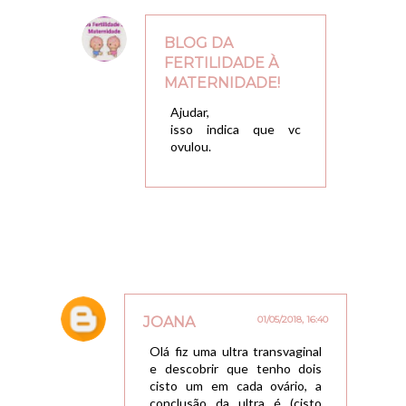
BLOG DA
FERTILIDADE À
MATERNIDADE!
02/05/2018, 22:27
Ajudar,
isso indica que vc
ovulou.
JOANA
01/05/2018, 16:40
Olá fiz uma ultra transvaginal
e descobrir que tenho dois
cisto um em cada ovário, a
conclusão da ultra é (cisto