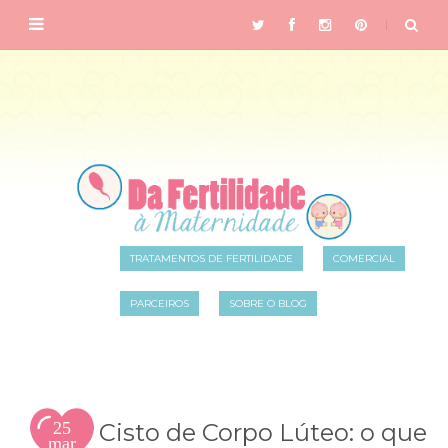
TRATAMENTOS DE FERTILIDADE
COMERCIAL
PARCEIROS
SOBRE O BLOG
25
Cisto de Corpo Lúteo: o que
mar