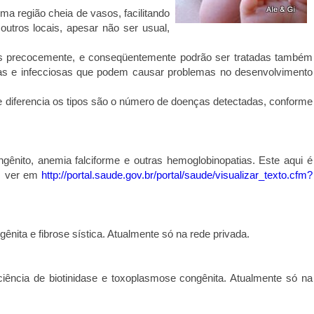
ma região cheia de vasos, facilitando
outros locais, apesar não ser usual,
 precocemente, e conseqüentemente podrão ser tratadas também
as e infecciosas que podem causar problemas no desenvolvimento
ue diferencia os tipos são o número de doenças detectadas, conforme
congênito, anemia falciforme e outras hemoglobinopatias. Este aqui é
s, ver em
http://portal.saude.gov.br/portal/saude/visualizar_texto.cfm?
ênita e fibrose sística. Atualmente só na rede privada.
iência de biotinidase e toxoplasmose congênita. Atualmente só na