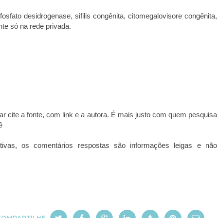
osfato desidrogenase, sifilis congênita, citomegalovisore congênita,
te só na rede privada.
iar cite a fonte, com link e a autora. É mais justo com quem pesquisa
ê
tivas, os comentários respostas são informações leigas e não
COMPARTILHE