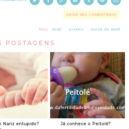
DEIXE SEU COMENTÁRIO
TAGS:
BEBÊ
EXAMES
SAÚDE DO BEBÊ
S POSTAGENS
 Nariz entupido?
Já conhece o Peitolé?