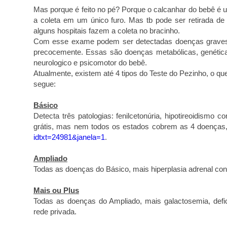
Mas porque é feito no pé? Porque o calcanhar do bebê é u
a coleta em um único furo. Mas tb pode ser retirada de 
alguns hospitais fazem a coleta no bracinho.
Com esse exame podem ser detectadas doenças graves
precocemente. Essas são doenças metabólicas, genétic
neurologico e psicomotor do bebê.
Atualmente, existem até 4 tipos do Teste do Pezinho, o q
segue:
Básico
Detecta três patologias: fenilcetonúria, hipotireoidismo 
grátis, mas nem todos os estados cobrem as 4 doença
idtxt=24981&janela=1
.
Ampliado
Todas as doenças do Básico, mais hiperplasia adrenal cong
Mais ou Plus
Todas as doenças do Ampliado, mais galactosemia, defic
rede privada.