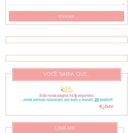
VOCÊ SABIA QUE...
Está nesta página há
7
segundos
...neste período nasceram, por todo o mundo,
29
bebês!!!
Bebê
LINK-ME