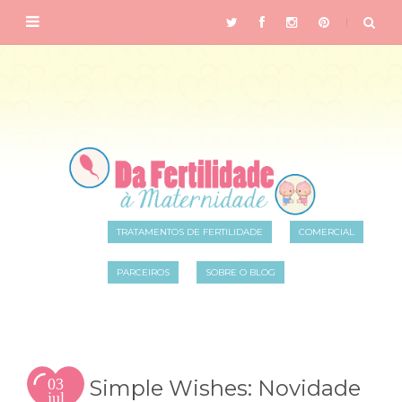
TRATAMENTOS DE FERTILIDADE
COMERCIAL
PARCEIROS
SOBRE O BLOG
03
Simple Wishes: Novidade
jul