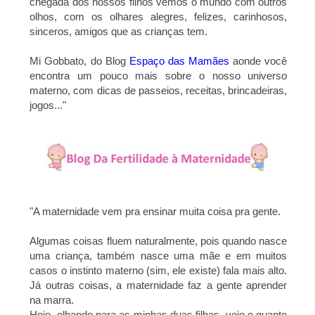
chegada dos nossos filhos vemos o mundo com outros
olhos, com os olhares alegres, felizes, carinhosos,
sinceros, amigos que as crianças tem.
Mi Gobbato, do Blog
Espaço das Mamães
aonde você
encontra um pouco mais sobre o nosso universo
materno, com dicas de passeios, receitas, brincadeiras,
jogos...
"
"A maternidade vem pra ensinar muita coisa pra gente.
Algumas coisas fluem naturalmente, pois quando nasce
uma criança, também nasce uma mãe e em muitos
casos o instinto materno (sim, ele existe) fala mais alto.
Já outras coisas, a maternidade faz a gente aprender
na marra.
Hoje, olhando para as minhas duas filhas, vejo o quanto