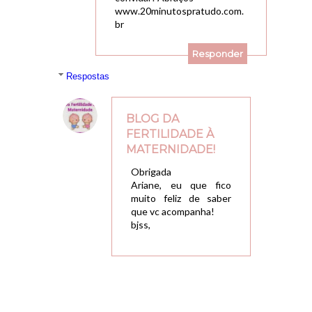
www.20minutospratudo.com.
br
Responder
Respostas
BLOG DA
FERTILIDADE À
MATERNIDADE!
18/11/2014, 10:05
Obrigada
Ariane, eu que fico
muito feliz de saber
que vc acompanha!
bjss,