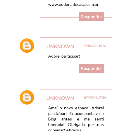
www.eudonadecasa.com.br
Responder
UNKNOWN
17/11/2014, 10:46
Adorei participar!
Responder
UNKNOWN
18/11/2014, 07:34
Amei o novo espaço! Adorei
participar! Já acompanhava o
Blog antes e me senti
honrada! Obrigada por nos
convidar! Abraços