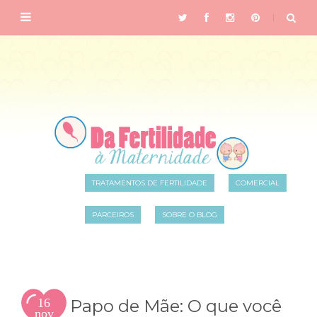
TRATAMENTOS DE FERTILIDADE
COMERCIAL
PARCEIROS
SOBRE O BLOG
16
Papo de Mãe: O que você
nov