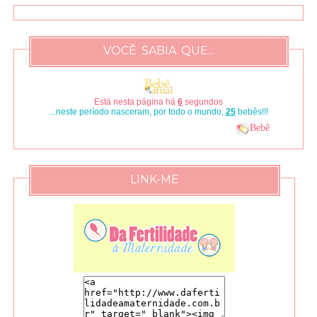
VOCÊ SABIA QUE...
Está nesta página há
7
segundos
...neste período nasceram, por todo o mundo,
29
bebês!!!
Bebê
LINK-ME