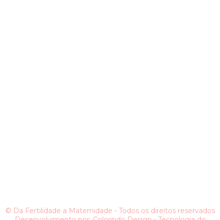
©
Da Fertilidade a Maternidade
- Todos os direitos reservados
Desenvolvimento por:
Colorindo Design
- Tecnologia do