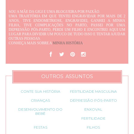
SOU A MÃE DA GIGI E UMA BLOGUEIRA POR PAIXÃO.
UMA TRAJETÓRIA EM QUE TENTEI ENGRAVIDAR POR MAIS DE 2
ANOS, TIVE ENDOMETRIOSE, ENGRAVIDEI, GANHEI A MINHA
FILHA, TIVE COMPLICAÇÕES NO PARTO, PASSEI POR UMA
DEPRESSÃO PÓS-PARTO, PERDI UM FILHO E ENCONTREI AQUI UM
LUGAR PARA DIVIDIR UM POUCO DE TUDO ISSO E TENTAR AJUDAR
OUTRAS PESSOAS.
CONHEÇA MAIS SOBRE A
MINHA HISTÓRIA
.
OUTROS ASSUNTOS
CONTE SUA HISTÓRIA
FERTILIDADE MASCULINA
CRIANÇAS
DEPRESSÃO PÓS-PARTO
DESENVOLVIMENTO DO
ENXOVAL
BEBÊ
FERTILIDADE
FESTAS
FILHOS