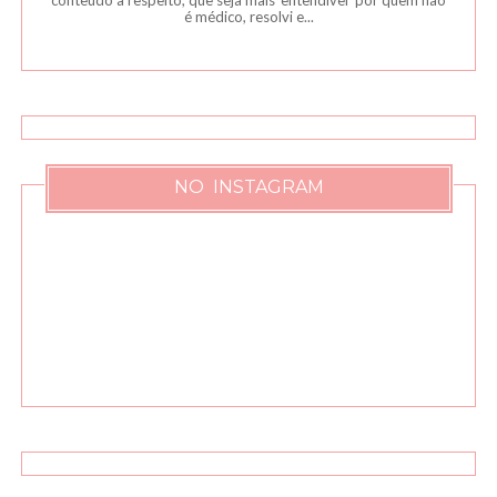
conteúdo à respeito, que seja mais 'entendível' por quem não
é médico, resolvi e...
NO INSTAGRAM