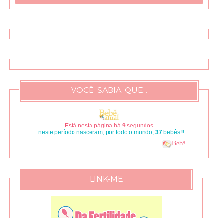
VOCÊ SABIA QUE...
Está nesta página há
10
segundos
...neste período nasceram, por todo o mundo,
42
bebês!!!
Bebê
LINK-ME