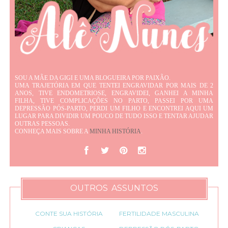
SOU A MÃE DA GIGI E UMA BLOGUEIRA POR PAIXÃO.
UMA TRAJETÓRIA EM QUE TENTEI ENGRAVIDAR POR MAIS DE 2
ANOS, TIVE ENDOMETRIOSE, ENGRAVIDEI, GANHEI A MINHA
FILHA, TIVE COMPLICAÇÕES NO PARTO, PASSEI POR UMA
DEPRESSÃO PÓS-PARTO, PERDI UM FILHO E ENCONTREI AQUI UM
LUGAR PARA DIVIDIR UM POUCO DE TUDO ISSO E TENTAR AJUDAR
OUTRAS PESSOAS.
CONHEÇA MAIS SOBRE A
MINHA HISTÓRIA
.
OUTROS ASSUNTOS
CONTE SUA HISTÓRIA
FERTILIDADE MASCULINA