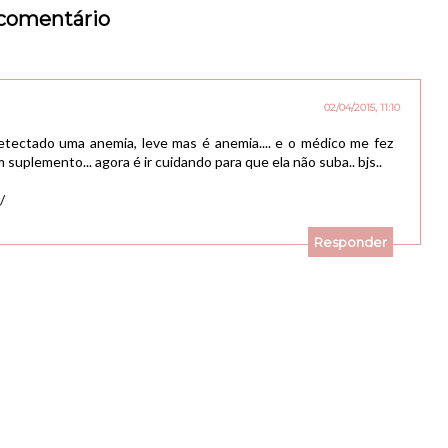
comentário
02/04/2015, 11:10
tectado uma anemia, leve mas é anemia.... e o médico me fez
uplemento... agora é ir cuidando para que ela não suba.. bjs..
/
Responder