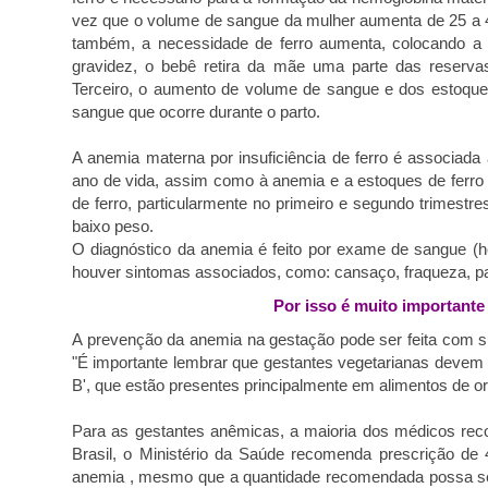
vez que o volume de sangue da mulher aumenta de 25 a 4
também, a necessidade de ferro aumenta, colocando a 
gravidez, o bebê retira da mãe uma parte das reservas
Terceiro, o aumento de volume de sangue e dos estoques
sangue que ocorre durante o parto.
A anemia materna por insuficiência de ferro é associad
ano de vida, assim como à anemia e a estoques de ferro
de ferro, particularmente no primeiro e segundo trimest
baixo peso.
O diagnóstico da anemia é feito por exame de sangue (
houver sintomas associados, como: c
ansaço, fraqueza, pa
Por isso é muito importan
A prevenção da anemia na gestação pode ser feita com sup
"É importante lembrar que gestantes vegetarianas devem
B', que estão presentes principalmente em alimentos de or
Para as gestantes anêmicas, a maioria dos médicos rec
Brasil, o Ministério da Saúde recomenda prescrição de 
anemia , mesmo que a quantidade recomendada possa s