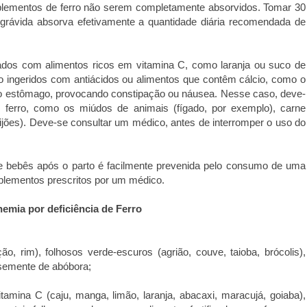
suplementos de ferro não serem completamente absorvidos. Tomar 30
 grávida absorva efetivamente a quantidade diária recomendada de
dos com alimentos ricos em vitamina C, como laranja ou suco de
 ingeridos com antiácidos ou alimentos que contêm cálcio, como o
am o estômago, provocando constipação ou náusea. Nesse caso, deve-
m ferro, como os miúdos de animais (fígado, por exemplo), carne
ijões). Deve-se consultar um médico, antes de interromper o uso do
 e bebês após o parto é facilmente prevenida pelo consumo de uma
suplementos prescritos por um médico.
nemia por deficiência de Ferro
ão, rim), folhosos verde-escuros (agrião, couve, taioba, brócolis),
, semente de abóbora;
tamina C (caju, manga, limão, laranja, abacaxi, maracujá, goiaba),