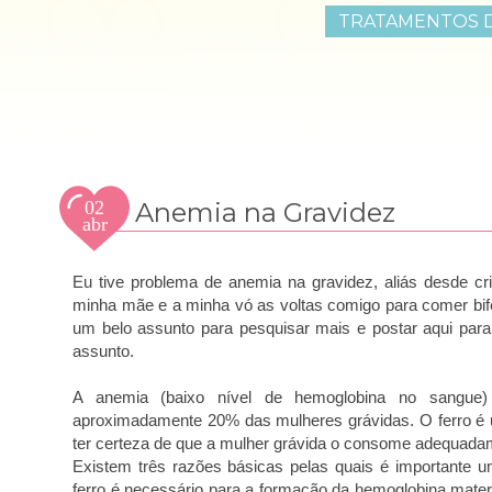
TRATAMENTOS D
02
Anemia na Gravidez
abr
2015
Eu tive problema de anemia na gravidez, aliás desde cr
minha mãe e a minha vó as voltas comigo para comer bife 
um belo assunto para pesquisar mais e postar aqui par
assunto.
A anemia (baixo nível de hemoglobina no sangue) 
aproximadamente 20% das mulheres grávidas. O ferro é um
ter certeza de que a mulher grávida o consome adequada
Existem três razões básicas pelas quais é importante 
ferro é necessário para a formação da hemoglobina mater