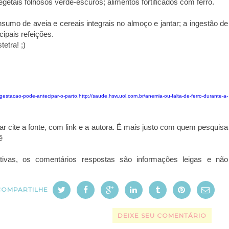
vegetais folhosos verde-escuros; alimentos fortificados com ferro.
consumo de aveia e cereais integrais no almoço e jantar; a ingestão de
cipais refeições.
etra! ;)
gestacao-pode-antecipar-o-parto
,
http://saude.hsw.uol.com.br/anemia-ou-falta-de-ferro-durante-a-
iar cite a fonte, com link e a autora. É mais justo com quem pesquisa
ê
tivas, os comentários respostas são informações leigas e não
COMPARTILHE
DEIXE SEU COMENTÁRIO