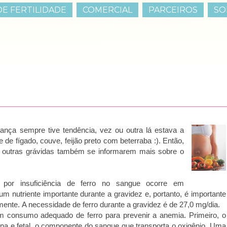
E FERTILIDADE
COMERCIAL
PARCEIROS
SO
iança sempre tive tendência, vez ou outra lá estava a
de fígado, couve, feijão preto com beterraba :). Então,
a outras grávidas também se informarem mais sobre o
por insuficiência de ferro no sangue ocorre em
 nutriente importante durante a gravidez e, portanto, é importante
mente.
A necessidade de ferro durante a gravidez é de 27,0 mg/dia.
um consumo adequado de ferro para prevenir a anemia. Primeiro, o
na e fetal, o componente do sangue que transporta o oxigênio. Uma