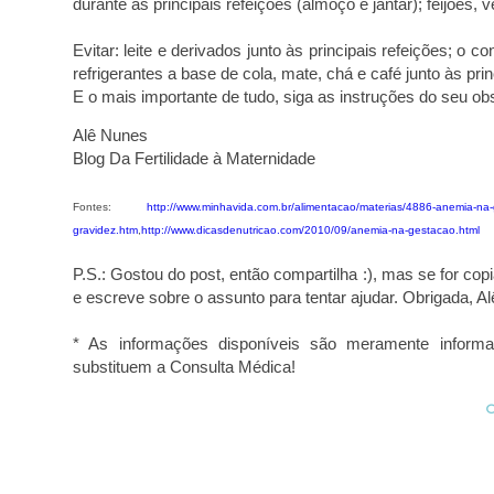
durante as principais refeições (almoço e jantar); feijões, 
Evitar: leite e derivados junto às principais refeições; o 
refrigerantes a base de cola, mate, chá e café junto às prin
E o mais importante de tudo, siga as instruções do seu obst
Alê Nunes
Blog Da Fertilidade à Maternidade
Fontes:
http://www.minhavida.com.br/alimentacao/materias/4886-anemia-na-
gravidez.htm
,
http://www.dicasdenutricao.com/2010/09/anemia-na-gestacao.html
P.S.: Gostou do post, então compartilha :), mas se for cop
e escreve sobre o assunto para tentar ajudar. Obrigada, Al
* As informações disponíveis são meramente informa
substituem a Consulta Médica!