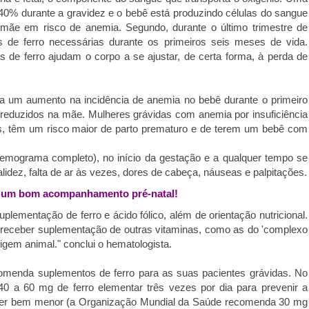
0% durante a gravidez e o bebê está produzindo células do sangue
mãe em risco de anemia. Segundo, durante o último trimestre de
 de ferro necessárias durante os primeiros seis meses de vida.
 de ferro ajudam o corpo a se ajustar, de certa forma, à perda de
a a um aumento na incidência de anemia no bebê durante o primeiro
 reduzidos na mãe. Mulheres grávidas com anemia por insuficiência
res, têm um risco maior de parto prematuro e de terem um bebê com
hemograma completo), no início da gestação e a qualquer tempo se
lidez, falta de ar às vezes, dores de cabeça, náuseas e palpitações.
te um bom acompanhamento pré-natal!
lementação de ferro e ácido fólico, além de orientação nutricional.
 receber suplementação de outras vitaminas, como as do 'complexo
igem animal." conclui o hematologista.
omenda suplementos de ferro para as suas pacientes grávidas. No
40 a 60 mg de ferro elementar três vezes por dia para prevenir a
er bem menor (a Organização Mundial da Saúde recomenda 30 mg