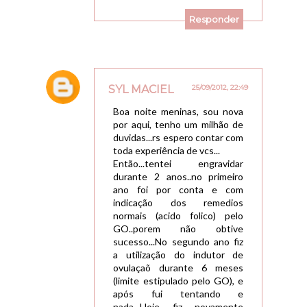
Responder
SYL MACIEL
25/09/2012, 22:49
Boa noite meninas, sou nova
por aqui, tenho um milhão de
duvidas...rs espero contar com
toda experiência de vcs...
Então...tentei engravidar
durante 2 anos..no primeiro
ano foi por conta e com
indicação dos remedios
normais (acido folico) pelo
GO..porem não obtive
sucesso...No segundo ano fiz
a utilização do indutor de
ovulaçaõ durante 6 meses
(limite estipulado pelo GO), e
após fui tentando e
nada...Hoje fiz novamente