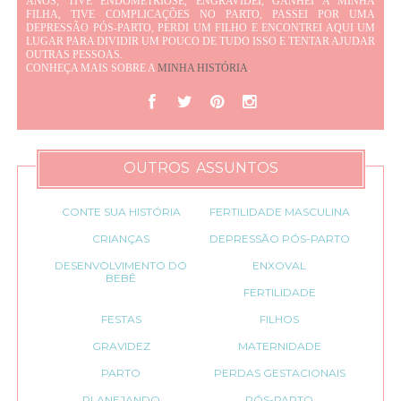
ANOS, TIVE ENDOMETRIOSE, ENGRAVIDEI, GANHEI A MINHA
FILHA, TIVE COMPLICAÇÕES NO PARTO, PASSEI POR UMA
DEPRESSÃO PÓS-PARTO, PERDI UM FILHO E ENCONTREI AQUI UM
LUGAR PARA DIVIDIR UM POUCO DE TUDO ISSO E TENTAR AJUDAR
OUTRAS PESSOAS.
CONHEÇA MAIS SOBRE A
MINHA HISTÓRIA
.
OUTROS ASSUNTOS
CONTE SUA HISTÓRIA
FERTILIDADE MASCULINA
CRIANÇAS
DEPRESSÃO PÓS-PARTO
DESENVOLVIMENTO DO
ENXOVAL
BEBÊ
FERTILIDADE
FESTAS
FILHOS
GRAVIDEZ
MATERNIDADE
PARTO
PERDAS GESTACIONAIS
PLANEJANDO
PÓS-PARTO