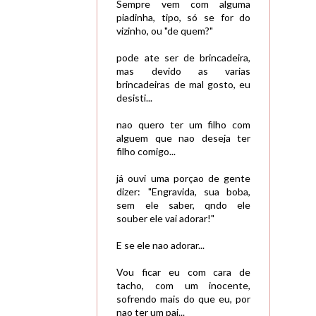
Sempre vem com alguma
piadinha, tipo, só se for do
vizinho, ou "de quem?"
pode ate ser de brincadeira,
mas devido as varias
brincadeiras de mal gosto, eu
desisti...
nao quero ter um filho com
alguem que nao deseja ter
filho comigo...
já ouvi uma porçao de gente
dizer: "Engravida, sua boba,
sem ele saber, qndo ele
souber ele vai adorar!"
E se ele nao adorar...
Vou ficar eu com cara de
tacho, com um inocente,
sofrendo mais do que eu, por
nao ter um pai...