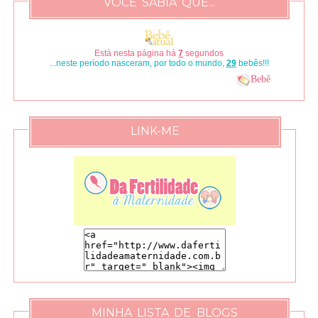
VOCÊ SABIA QUE...
Está nesta página há
8
segundos
...neste período nasceram, por todo o mundo,
33
bebês!!!
Bebê
LINK-ME
MINHA LISTA DE BLOGS