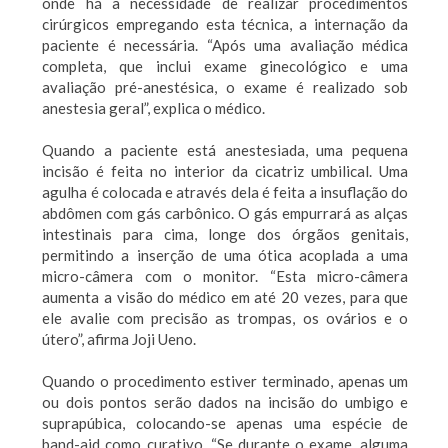
onde há a necessidade de realizar procedimentos
cirúrgicos empregando esta técnica, a internação da
paciente é necessária. “Após uma avaliação médica
completa, que inclui exame ginecológico e uma
avaliação pré-anestésica, o exame é realizado sob
anestesia geral”, explica o médico.
Quando a paciente está anestesiada, uma pequena
incisão é feita no interior da cicatriz umbilical. Uma
agulha é colocada e através dela é feita a insuflação do
abdômen com gás carbônico. O gás empurrará as alças
intestinais para cima, longe dos órgãos genitais,
permitindo a inserção de uma ótica acoplada a uma
micro-câmera com o monitor. “Esta micro-câmera
aumenta a visão do médico em até 20 vezes, para que
ele avalie com precisão as trompas, os ovários e o
útero”, afirma Joji Ueno.
Quando o procedimento estiver terminado, apenas um
ou dois pontos serão dados na incisão do umbigo e
suprapúbica, colocando-se apenas uma espécie de
band-aid como curativo. “Se durante o exame, alguma