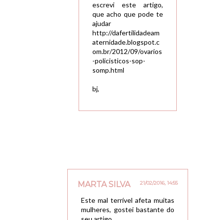
escrevi este artigo,
que acho que pode te
ajudar
http://dafertilidadeam
aternidade.blogspot.c
om.br/2012/09/ovarios
-policisticos-sop-
somp.html
bj,
MARTA SILVA
21/02/2016, 14:55
Este mal terrível afeta muitas
mulheres, gostei bastante do
seu artigo.