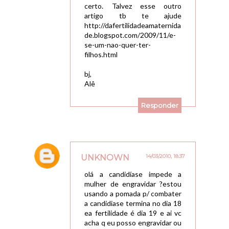
certo. Talvez esse outro
artigo tb te ajude
http://dafertilidadeamaternida
de.blogspot.com/2009/11/e-
se-um-nao-quer-ter-
filhos.html
bj,
Alê
Responder
UNKNOWN
14/03/2010, 18:37
olá a candidíase impede a
mulher de engravidar ?estou
usando a pomada p/ combater
a candidiase termina no dia 18
ea fertilidade é dia 19 e ai vc
acha q eu posso engravidar ou