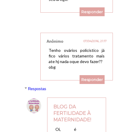
Responder
Anônimo
07/04/2016, 21:17
Tenho ovários policístico já
fico vários tratamento mais
ate hj nada oque devo fazer??
obg
Responder
Respostas
BLOG DA
FERTILIDADE À
MATERNIDADE!
08/04/2016, 16:03
Oi, é