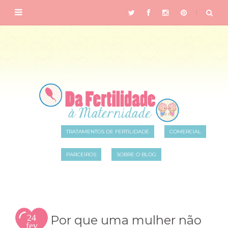
TRATAMENTOS DE FERTILIDADE
COMERCIAL
PARCEIROS
SOBRE O BLOG
24
Por que uma mulher não
fev