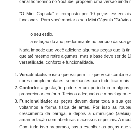
canal homônimo no Youtube, propõem uma versão ainda m
"O Mini Cápsula" é composto por 10 peças essencia
funcionais. Para você montar o seu Mini Cápsula "Grávido
o seu estilo.
a estação do ano predominante no período da sua g
Nada impede que você adicione algumas peças que já ti
que até mesmo retire algumas, mas a base deve ser de 
versatilidade, conforto e funcionalidade.
Versatilidade:
é isso que vai permitir que você combine a
cores complementares, semelhantes para tudo ficar mais
Conforto:
a gestação pode ser um período com alguns d
proporcionar conforto. Tecidos adequados e modelagem es
Funcionalidade:
as peças devem durar toda a sua gest
voltarmos a forma física de antes. Por isso as roup
crescimento da barriga, e depois a diminuição (alelu
amamentação com aberturas e acessos especiais. A moda
Com tudo isso preparado, basta escolher as peças que 