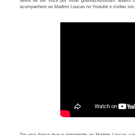
deixa de ser você por estar grávida.Assistam abaixo
acompanhem as Madres Loucas no Youtube e mídias socia
De uma forma leve e irreverente as Madres Loucas con