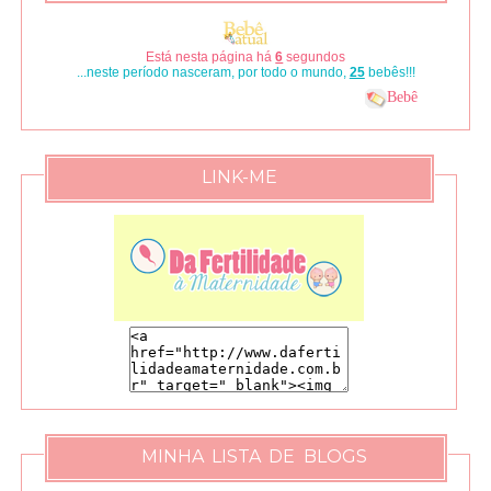
Está nesta página há
8
segundos
...neste período nasceram, por todo o mundo,
33
bebês!!!
Bebê
LINK-ME
MINHA LISTA DE BLOGS