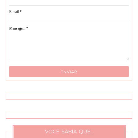
E-mail
*
Mensagem
*
VOCÊ SABIA QUE...