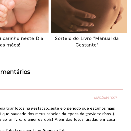
 carinho neste Dia
Sorteio do Livro "Manual da
as mães!
Gestante"
omentários
08/12/2014, 15:07
ena tirar fotos na gestação...este é o período que estamos mais
.(ai que saudade dos meus cabelos da época da gravidez..risos..).
 ao ar livre, e amei os dois! Além das fotos tiradas em casa
adinha lá no meu blog. Segue o link.