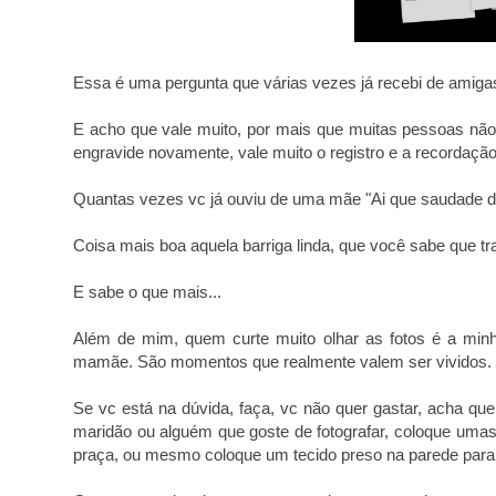
Essa é uma pergunta que várias vezes já recebi de amigas e
E acho que vale muito, por mais que muitas pessoas não
engravide novamente, vale muito o registro e a recordaçã
Quantas vezes vc já ouviu de uma mãe "Ai que saudade da
Coisa mais boa aquela barriga linda, que você sabe que tr
E sabe o que mais...
Além de mim, quem curte muito olhar as fotos é a minha
mamãe. São momentos que realmente valem ser vividos.
Se vc está na dúvida, faça, vc não quer gastar, acha q
maridão ou alguém que goste de fotografar, coloque uma
praça, ou mesmo coloque um tecido preso na parede para s