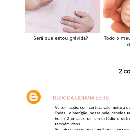
Será que estou grávida?
Todo o meu
d
2 c
BLOGDA LIDIANA LEITE
Vc tem razão, com certeza vale muito a p
lindas... o barrigão, nossa pele, cabelos.
Eu fiz 2 ensaios, um em estúdio e outro
também..risos...
Se quiser me conhecer melhor da uma pass