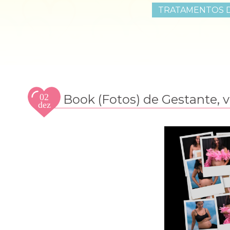
TRATAMENTOS D
02
Book (Fotos) de Gestante, v
dez
2014