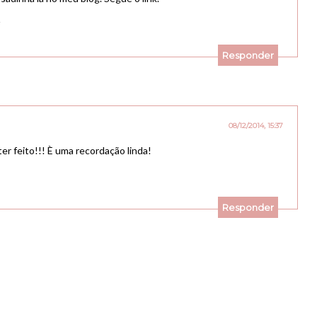
Responder
08/12/2014, 15:37
er feito!!! È uma recordação linda!
Responder