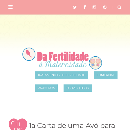
TRATAMENTOS DE FERTILIDADE
COMERCIAL
PARCEIROS
SOBRE O BLOG
11
1a Carta de uma Avó para
mar