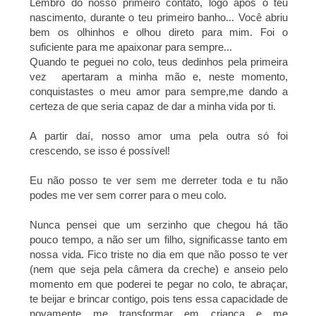
Lembro do nosso primeiro contato, logo após o teu
nascimento, durante o teu primeiro banho... Você abriu
bem os olhinhos e olhou direto para mim. Foi o
suficiente para me apaixonar para sempre...
Quando te peguei no colo, teus dedinhos pela primeira
vez apertaram a minha mão e, neste momento,
conquistastes o meu amor para sempre,me dando a
certeza de que seria capaz de dar a minha vida por ti.
A partir daí, nosso amor uma pela outra só foi
crescendo, se isso é possível!
Eu não posso te ver sem me derreter toda e tu não
podes me ver sem correr para o meu colo.
Nunca pensei que um serzinho que chegou há tão
pouco tempo, a não ser um filho, significasse tanto em
nossa vida. Fico triste no dia em que não posso te ver
(nem que seja pela câmera da creche) e anseio pelo
momento em que poderei te pegar no colo, te abraçar,
te beijar e brincar contigo, pois tens essa capacidade de
novamente me transformar em criança e me