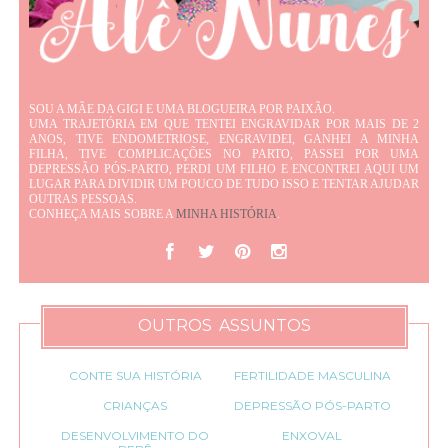
SOU A MÃE DA GIGI E UMA BLOGUEIRA POR PAIXÃO.
UMA TRAJETÓRIA EM QUE TENTEI ENGRAVIDAR POR MAIS DE 2
ANOS, TIVE ENDOMETRIOSE, ENGRAVIDEI, GANHEI A MINHA
FILHA, TIVE COMPLICAÇÕES NO PARTO, PASSEI POR UMA
DEPRESSÃO PÓS-PARTO, PERDI UM FILHO E ENCONTREI AQUI UM
LUGAR PARA DIVIDIR UM POUCO DE TUDO ISSO E TENTAR AJUDAR
OUTRAS PESSOAS.
CONHEÇA MAIS SOBRE A
MINHA HISTÓRIA
.
OUTROS ASSUNTOS
CONTE SUA HISTÓRIA
FERTILIDADE MASCULINA
CRIANÇAS
DEPRESSÃO PÓS-PARTO
DESENVOLVIMENTO DO
ENXOVAL