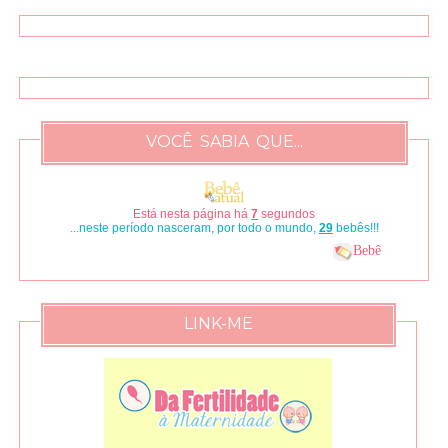
VOCÊ SABIA QUE...
Está nesta página há
8
segundos
...neste período nasceram, por todo o mundo,
33
bebês!!!
Bebê
LINK-ME