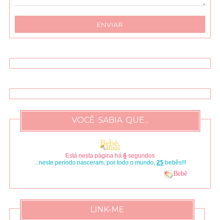
VOCÊ SABIA QUE...
Está nesta página há
7
segundos
...neste período nasceram, por todo o mundo,
29
bebês!!!
Bebê
LINK-ME