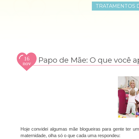
TRATAMENTOS D
16
Papo de Mãe: O que você 
nov
2014
Hoje convidei algumas mãe blogueiras para gente ter u
maternidade, olha só o que cada uma respondeu: