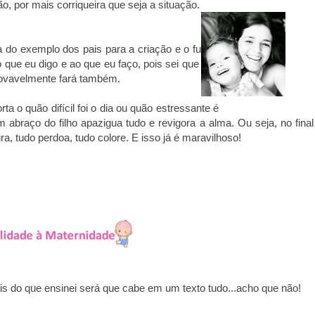
o, por mais corriqueira que seja a
situação.
a do exemplo dos pais para a criação
e o futuro
o que eu digo e ao que eu
faço, pois sei que sou
provavelmente
fará também.
a o quão difícil foi o dia ou quão
estressante é
m abraço do filho
apazigua tudo e revigora a alma. Ou seja, no final
a, tudo perdoa, tudo colore. E isso já é maravilhoso!
is do que ensinei será que cabe em um texto tudo...acho que não!