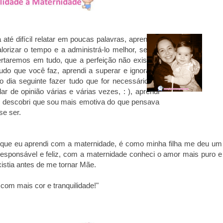
até difícil relatar em poucas palavras, aprendi a
lorizar o tempo e a administrá-lo melhor, sendo
ertaremos em tudo, que a perfeição não existe e
udo que você faz, aprendi a superar e ignorar o
 dia seguinte fazer tudo que for necessário ao
 de opinião várias e várias vezes, : ), aprendi
, descobri que sou mais emotiva do que pensava
se ser.
as que eu aprendi com a maternidade, é como minha filha me deu um
 responsável e feliz, com a maternidade conheci o amor mais puro e
istia antes de me tornar Mãe.
com mais cor e tranquilidade!"