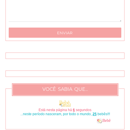
VOCÊ SABIA QUE...
Está nesta página há
7
segundos
...neste período nasceram, por todo o mundo,
29
bebês!!!
Bebê