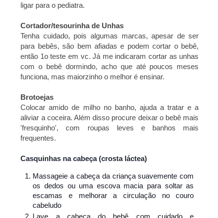
ligar para o pediatra.
Cortador/tesourinha de Unhas
Tenha cuidado, pois algumas marcas, apesar de ser
para bebês, são bem afiadas e podem cortar o bebê,
então 1o teste em vc. Já me indicaram cortar as unhas
com o bebê dormindo, acho que até poucos meses
funciona, mas maiorzinho o melhor é ensinar.
Brotoejas
Colocar amido de milho no banho, ajuda a tratar e a
aliviar a coceira. Além disso procure deixar o bebê mais
'fresquinho', com roupas leves e banhos mais
frequentes.
Casquinhas na cabeça (
crosta láctea)
Massageie a cabeça da criança suavemente com
os dedos ou uma escova macia para soltar as
escamas e melhorar a circulação no couro
cabeludo
Lave a cabeça do bebê com cuidado e