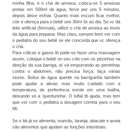
minha filha, é o chá de ameixa, coloca-se 5 ameixas
pretas em 500ml de água, ferve por uns 5 minutos,
depois deixe esfriar. Quanto mais escuro ficar melhor,
côe e ofereça para o bebê uns 30ml 3x ao dia. Se vc dá
leite artificial (fórmula), utilize o chá de ameixa ao invés
da água para preparar. Mas claro, sempre bom ver com
o pediatra do seu bebê se ele concorda que vc ofereça
o chá.
Para cólicas e gases tb pode-se fazer uma massagem
assim, coloque o bebê no seu cólo com os pézinhos na
direção da sua barriga, aí vá empurrando as perninhas
contra o abdomen, não precisa força, faça várias
vezes. Bolsa de água quente na barriguinha também
pode ajudar a aliviar, mas muito cuidado com a
temperatura, de preferência enrole em uma toalha,
deixando só a 'quenturinha'. O luftal tb ajuda, mas tem
que ver com o pediatra a dosagem correta para o seu
bb.
Se o bb já se alimenta, mamão, laranja, abacate e aveia
são alimentos que ajudam as funções intestinais.