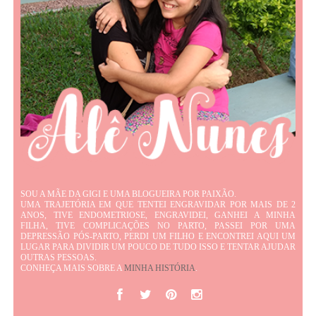
SOU A MÃE DA GIGI E UMA BLOGUEIRA POR PAIXÃO.
UMA TRAJETÓRIA EM QUE TENTEI ENGRAVIDAR POR MAIS DE 2
ANOS, TIVE ENDOMETRIOSE, ENGRAVIDEI, GANHEI A MINHA
FILHA, TIVE COMPLICAÇÕES NO PARTO, PASSEI POR UMA
DEPRESSÃO PÓS-PARTO, PERDI UM FILHO E ENCONTREI AQUI UM
LUGAR PARA DIVIDIR UM POUCO DE TUDO ISSO E TENTAR AJUDAR
OUTRAS PESSOAS.
CONHEÇA MAIS SOBRE A
MINHA HISTÓRIA
.