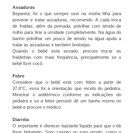
Assaduras
Bepantol, foi o que sempre usei na minha filha para
prevenir e tratar assaduras, recomendo. A cada troca
de fraldas, além da pomada, polvilhar com ámido de
milho para tirar a umidade completamente. Na água do
banho polvilhar um pouco de ámido na água ajuda a
tratar as assaduras e também brotoejas.
Quando o bebê está assado, procure trocar as
fraldinhas com mais freqüência, principalmente se o
bebê fizer cocô.
Febre
Considere que o bebê está com febre a partir de
37.8°C, essa foi a orientação que recebi do pediatra.
Ministrar o antitérmico conforme as indicações do
pediatra e se a febre persistir dê um banho morno no
bebê e procure o médico.
Diarréia
O importante é oferecer bastante líquido para que o bb
fique hidratado. Soro caseiro ou soro pronto, como o