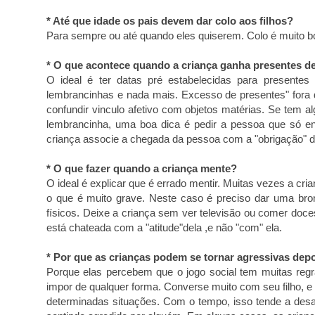
* Até que idade os pais devem dar colo aos filhos?
Para sempre ou até quando eles quiserem. Colo é muito b
* O que acontece quando a criança ganha presentes d
O ideal é ter datas pré estabelecidas para presente
lembrancinhas e nada mais. Excesso de presentes" fora 
confundir vinculo afetivo com objetos matérias. Se tem al
lembrancinha, uma boa dica é pedir a pessoa que só en
criança associe a chegada da pessoa com a "obrigação" d
* O que fazer quando a criança mente?
O ideal é explicar que é errado mentir. Muitas vezes a cri
o que é muito grave. Neste caso é preciso dar uma bron
físicos. Deixe a criança sem ver televisão ou comer doces
está chateada com a "atitude"dela ,e não "com" ela.
* Por que as crianças podem se tornar agressivas dep
Porque elas percebem que o jogo social tem muitas reg
impor de qualquer forma. Converse muito com seu filho, e
determinadas situações. Com o tempo, isso tende a desa