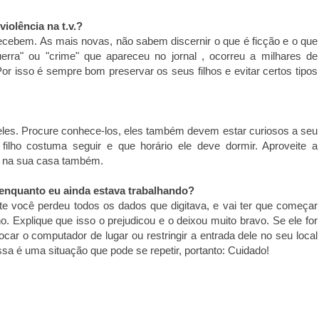
iolência na t.v.?
ecebem. As mais novas, não sabem discernir o que é ficção e o que
rra" ou "crime" que apareceu no jornal , ocorreu a milhares de
or isso é sempre bom preservar os seus filhos e evitar certos tipos
 eles. Procure conhece-los, eles também devem estar curiosos a seu
filho costuma seguir e que horário ele deve dormir. Aproveite a
ir na sua casa também.
 enquanto eu ainda estava trabalhando?
te você perdeu todos os dados que digitava, e vai ter que começar
o. Explique que isso o prejudicou e o deixou muito bravo. Se ele for
ocar o computador de lugar ou restringir a entrada dele no seu local
sa é uma situação que pode se repetir, portanto: Cuidado!