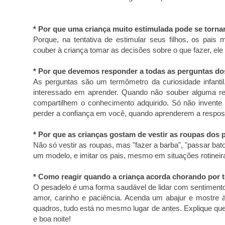
* Por que uma criança muito estimulada pode se torn
Porque, na tentativa de estimular seus filhos, os pai
couber à criança tomar as decisões sobre o que fazer, el
* Por que devemos responder a todas as perguntas do
As perguntas são um termômetro da curiosidade infanti
interessado em aprender. Quando não souber alguma res
compartilhem o conhecimento adquirido. Só não invente
perder a confiança em você, quando aprenderem a respost
* Por que as crianças gostam de vestir as roupas dos 
Não só vestir as roupas, mas "fazer a barba", "passar bat
um modelo, e imitar os pais, mesmo em situações rotineir
* Como reagir quando a criança acorda chorando por t
O pesadelo é uma forma saudável de lidar com sentimento
amor, carinho e paciência. Acenda um abajur e mostre à
quadros, tudo está no mesmo lugar de antes. Explique que
e boa noite!