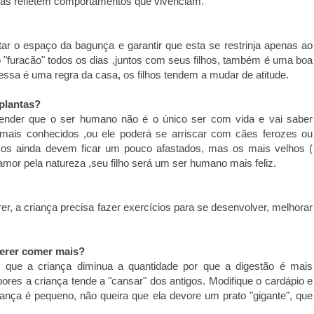
ças refletem comportamentos que vivenciam.
r o espaço da bagunça e garantir que esta se restrinja apenas ao
"furacão" todos os dias ,juntos com seus filhos, também é uma boa
ssa é uma regra da casa, os filhos tendem a mudar de atitude.
 plantas?
render que o ser humano não é o único ser com vida e vai saber
nimais conhecidos ,ou ele poderá se arriscar com cães ferozes ou
vos ainda devem ficar um pouco afastados, mas os mais velhos (
amor pela natureza ,seu filho será um ser humano mais feliz.
er, a criança precisa fazer exercícios para se desenvolver, melhorar
erer comer mais?
 que a criança diminua a quantidade por que a digestão é mais
res a criança tende a "cansar" dos antigos. Modifique o cardápio e
iança é pequeno, não queira que ela devore um prato "gigante", que