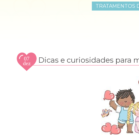
TRATAMENTOS D
07
Dicas e curiosidades para
dez
2009