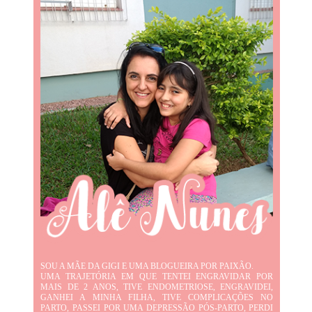
SOU A MÃE DA GIGI E UMA BLOGUEIRA POR PAIXÃO.
UMA TRAJETÓRIA EM QUE TENTEI ENGRAVIDAR POR
MAIS DE 2 ANOS, TIVE ENDOMETRIOSE, ENGRAVIDEI,
GANHEI A MINHA FILHA, TIVE COMPLICAÇÕES NO
PARTO, PASSEI POR UMA DEPRESSÃO PÓS-PARTO, PERDI