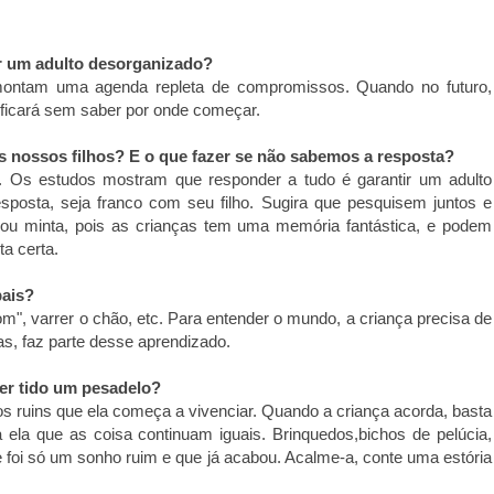
ar um adulto desorganizado?
s montam uma agenda repleta de compromissos. Quando no futuro,
e ficará sem saber por onde começar.
s nossos filhos? E o que fazer se não sabemos a resposta?
l. Os estudos mostram que responder a tudo é garantir um adulto
posta, seja franco com seu filho. Sugira que pesquisem juntos e
 ou minta, pois as crianças tem uma memória fantástica, e podem
a certa.
pais?
om", varrer o chão, etc. Para entender o mundo, a criança precisa de
as, faz parte desse aprendizado.
er tido um pesadelo?
s ruins que ela começa a vivenciar. Quando a criança acorda, basta
 ela que as coisa continuam iguais. Brinquedos,bichos de pelúcia,
 foi só um sonho ruim e que já acabou. Acalme-a, conte uma estória