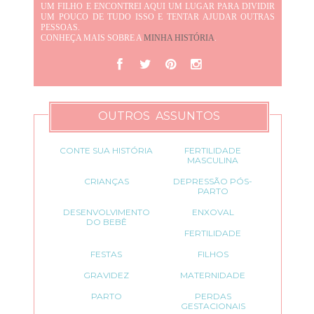
UM FILHO E ENCONTREI AQUI UM LUGAR PARA DIVIDIR
UM POUCO DE TUDO ISSO E TENTAR AJUDAR OUTRAS
PESSOAS.
CONHEÇA MAIS SOBRE A
MINHA HISTÓRIA
.
OUTROS ASSUNTOS
CONTE SUA HISTÓRIA
FERTILIDADE
MASCULINA
CRIANÇAS
DEPRESSÃO PÓS-
PARTO
DESENVOLVIMENTO
ENXOVAL
DO BEBÊ
FERTILIDADE
FESTAS
FILHOS
GRAVIDEZ
MATERNIDADE
PARTO
PERDAS
GESTACIONAIS