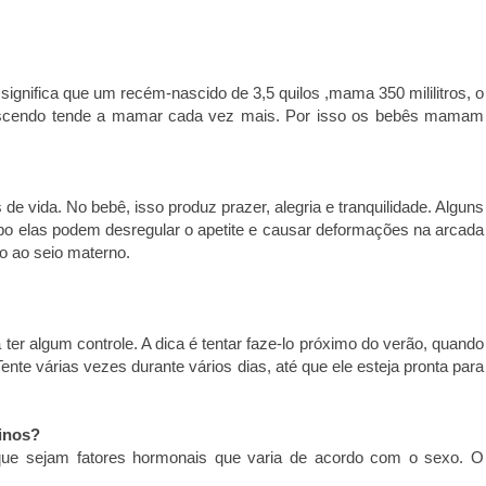
 significa que um recém-nascido de 3,5 quilos ,mama 350 mililitros, o
crescendo tende a mamar cada vez mais. Por isso os bebês mamam
de vida. No bebê, isso produz prazer, alegria e tranquilidade. Alguns
 elas podem desregular o apetite e causar deformações na arcada
to ao seio materno.
ter algum controle. A dica é tentar faze-lo próximo do verão, quando
Tente várias vezes durante vários dias, até que ele esteja pronta para
inos?
 que sejam fatores hormonais que varia de acordo com o sexo. O