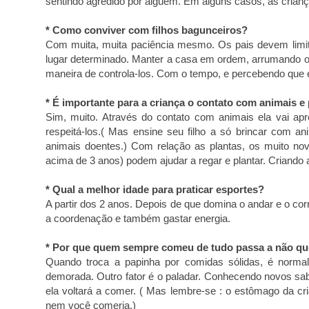
sentindo agredido por alguém. Em alguns casos, as crian
* Como conviver com filhos bagunceiros?
Com muita, muita paciência mesmo. Os pais devem limita
lugar determinado. Manter a casa em ordem, arrumando o 
maneira de controla-los. Com o tempo, e percebendo que e
* É importante para a criança o contato com animais e
Sim, muito. Através do contato com animais ela vai ap
respeitá-los.( Mas ensine seu filho a só brincar com a
animais doentes.) Com relação as plantas, os muito no
acima de 3 anos) podem ajudar a regar e plantar. Criando 
* Qual a melhor idade para praticar esportes?
A partir dos 2 anos. Depois de que domina o andar e o corr
a coordenação e também gastar energia.
* Por que quem sempre comeu de tudo passa a não qu
Quando troca a papinha por comidas sólidas, é normal
demorada. Outro fator é o paladar. Conhecendo novos sabo
ela voltará a comer. ( Mas lembre-se : o estômago da cr
nem você comeria.)