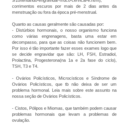
9/10/tentando-engravidar-muco-cervical-e.html
),
corrimentos escuros por mais de 2 dias antes da
menstruação ou fora da época pré-menstrual.
Quanto as causas geralmente são causadas por:
- Distúrbios hormonais, o nosso organismo funciona
como várias engrenagens, basta uma estar em
decompasso, para que as coisas não funcionem bem.
Por isso é tão importante fazer esses exames logo que
se decide engravidar que são: LH, FSH, Estradiol,
Prolactina, Progesterona(na 1a e 2a fase do ciclo),
TSH, T3 e T4.
- Ovários Policísticos, Microcísticos e Síndrome de
Ovários Policísticos, que tb não deixa de ser um
problema hormonal. Leia mais sobre este assunto na
nossa seção de Ovários Policísticos.
- Cistos, Pólipos e Miomas, que também podem causar
problemas hormonais que levam a problemas de
ovulação.