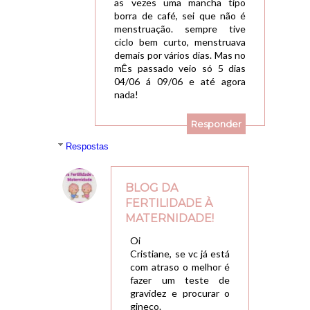
as vezes uma mancha tipo
borra de café, sei que não é
menstruação. sempre tive
ciclo bem curto, menstruava
demais por vários dias. Mas no
mÊs passado veio só 5 dias
04/06 á 09/06 e até agora
nada!
Responder
Respostas
BLOG DA
FERTILIDADE À
MATERNIDADE!
17/07/2012, 13:49
Oi
Cristiane, se vc já está
com atraso o melhor é
fazer um teste de
gravidez e procurar o
gineco.