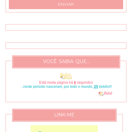
VOCÊ SABIA QUE...
Está nesta página há
7
segundos
...neste período nasceram, por todo o mundo,
29
bebês!!!
Bebê
LINK-ME