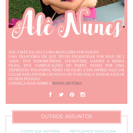
SOU A MÃE DA GIGI E UMA BLOGUEIRA POR PAIXÃO.
UMA TRAJETÓRIA EM QUE TENTEI ENGRAVIDAR POR MAIS DE 2
ANOS, TIVE ENDOMETRIOSE, ENGRAVIDEI, GANHEI A MINHA
FILHA, TIVE COMPLICAÇÕES NO PARTO, PASSEI POR UMA
DEPRESSÃO PÓS-PARTO, PERDI UM FILHO E ENCONTREI AQUI UM
LUGAR PARA DIVIDIR UM POUCO DE TUDO ISSO E TENTAR AJUDAR
OUTRAS PESSOAS.
CONHEÇA MAIS SOBRE A
MINHA HISTÓRIA
.
OUTROS ASSUNTOS
CONTE SUA HISTÓRIA
FERTILIDADE MASCULINA